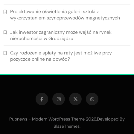
Projektowanie oświetlenia galerii sztuki z
wykorzystaniem szynoprzewodów magnetycznych
Jak inwestor zagraniczny może wejść na rynek
nieruchomości w Grudziądzu
Czy rozłożenie spłaty na raty jest możliwe przy
pożyczce online na dowód?
Pubnews - Modern WordPress Theme 2026.Developed By
.
BlazeThemes