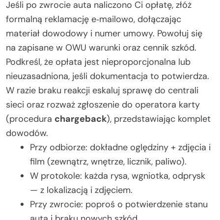
Jeśli po zwrocie auta naliczono Ci opłatę, złóż
formalną reklamację e‑mailowo, dołączając
materiał dowodowy i numer umowy. Powołuj się
na zapisane w OWU warunki oraz cennik szkód.
Podkreśl, że opłata jest nieproporcjonalna lub
nieuzasadniona, jeśli dokumentacja to potwierdza.
W razie braku reakcji eskaluj sprawę do centrali
sieci oraz rozważ zgłoszenie do operatora karty
(procedura
chargeback
), przedstawiając komplet
dowodów.
Przy odbiorze: dokładne oględziny + zdjęcia i
film (zewnątrz, wnętrze, licznik, paliwo).
W protokole: każda rysa, wgniotka, odprysk
— z lokalizacją i zdjęciem.
Przy zwrocie: poproś o potwierdzenie stanu
auta i braku nowych szkód.