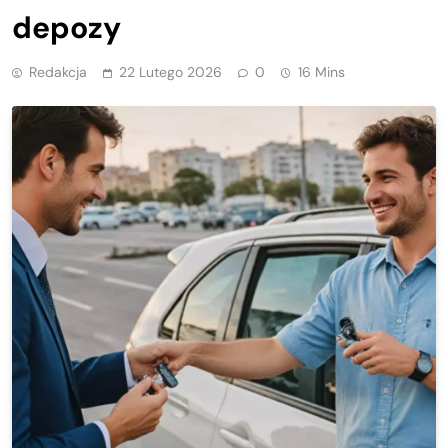
depozy
Redakcja
22 Lutego 2026
0
16 Mins