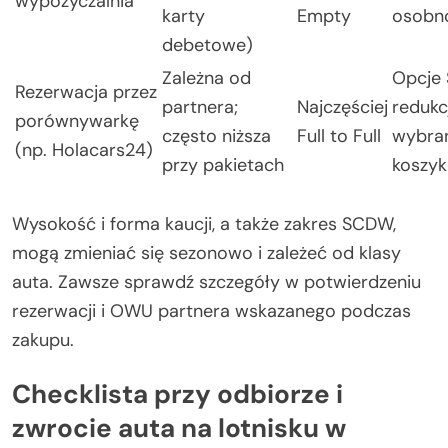
wypożyczalnia
karty
Empty
osobn
debetowe)
Zależna od
Opcje
Rezerwacja przez
partnera;
Najczęściej
redukcj
porównywarkę
często niższa
Full to Full
wybra
(np. Holacars24)
przy pakietach
koszyk
Wysokość i forma kaucji, a także zakres SCDW,
mogą zmieniać się sezonowo i zależeć od klasy
auta. Zawsze sprawdź szczegóły w potwierdzeniu
rezerwacji i OWU partnera wskazanego podczas
zakupu.
Checklista przy odbiorze i
zwrocie auta na lotnisku w