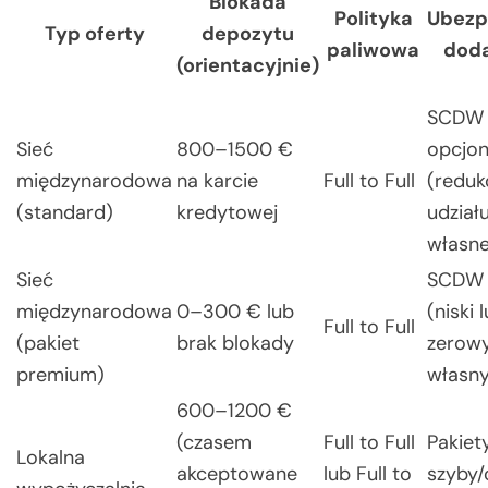
Blokada
Polityka
Ubezp
Typ oferty
depozytu
paliwowa
dod
(orientacyjnie)
SCDW
Sieć
800–1500 €
opcjon
międzynarodowa
na karcie
Full to Full
(reduk
(standard)
kredytowej
udział
własn
Sieć
SCDW 
międzynarodowa
0–300 € lub
(niski 
Full to Full
(pakiet
brak blokady
zerowy
premium)
własny
600–1200 €
(czasem
Full to Full
Pakiet
Lokalna
akceptowane
lub Full to
szyby