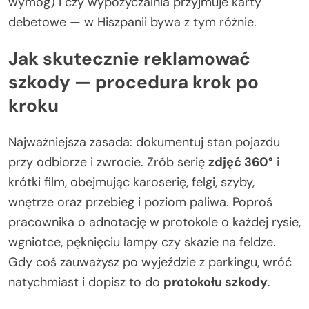
wymóg) i czy wypożyczalnia przyjmuje karty
debetowe — w Hiszpanii bywa z tym różnie.
Jak skutecznie reklamować
szkody — procedura krok po
kroku
Najważniejsza zasada: dokumentuj stan pojazdu
przy odbiorze i zwrocie. Zrób serię
zdjęć 360°
i
krótki film, obejmując karoserię, felgi, szyby,
wnętrze oraz przebieg i poziom paliwa. Poproś
pracownika o adnotację w protokole o każdej rysie,
wgniotce, pęknięciu lampy czy skazie na feldze.
Gdy coś zauważysz po wyjeździe z parkingu, wróć
natychmiast i dopisz to do
protokołu szkody
.