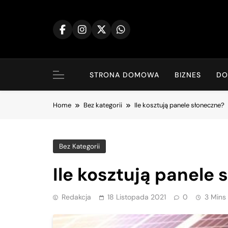
Skip
to
content
STRONA DOMOWA
BIZNES
D
Home
Bez kategorii
Ile kosztują panele słoneczne?
Bez Kategorii
Ile kosztują panele
Redakcja
18 Listopada 2021
0
3 Mins