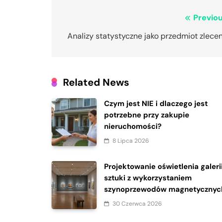
Nawigacja
Previou
wpisu
Analizy statystyczne jako przedmiot zlece
Related News
Czym jest NIE i dlaczego jest
potrzebne przy zakupie
nieruchomości?
8 Lipca 2026
Projektowanie oświetlenia galeri
sztuki z wykorzystaniem
szynoprzewodów magnetycznyc
30 Czerwca 2026