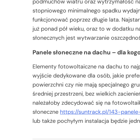
podmuchów wiatru oraz wytrzymałość na u
stopniowego minimalnego spadku wydajn
funkcjonować poprzez długie lata. Najstar
już ponad pół wieku, oraz to w dodatku na
słonecznych jest wytwarzanie oszczędnośc
Panele słoneczne na dachu – dla kogo 
Elementy fotowoltaiczne na dachu to naj
wyjście dedykowane dla osób, jakie pref
powierzchni czy nie mają specjalnego gru
średniej przestrzeni, bez wielkich zacieni
należałoby zdecydować się na fotowoltaik
słoneczne
https://suntrack.pl/143-panel
lub także pochyłym instalacja będzie jed