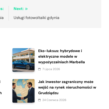
s:
Next:
nia
Usługi fotowoltaiki gdynia
Eko-luksus: hybrydowe i
elektryczne modele w
wypożyczalniach Marbella
7 Lipca 2026
i
Jak inwestor zagraniczny może
wejść na rynek nieruchomości w
h
Grudziądzu
24 Czerwca 2026