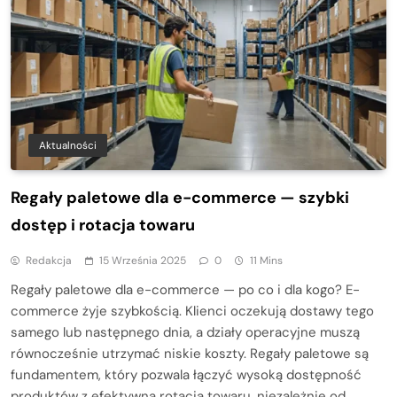
Aktualności
Regały paletowe dla e-commerce — szybki
dostęp i rotacja towaru
Redakcja
15 Września 2025
0
11 Mins
Regały paletowe dla e-commerce — po co i dla kogo? E-
commerce żyje szybkością. Klienci oczekują dostawy tego
samego lub następnego dnia, a działy operacyjne muszą
równocześnie utrzymać niskie koszty. Regały paletowe są
fundamentem, który pozwala łączyć wysoką dostępność
produktów z efektywną rotacją towaru, niezależnie od