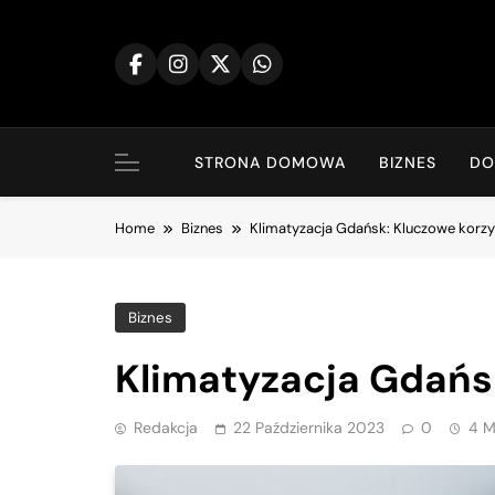
Skip
to
content
STRONA DOMOWA
BIZNES
D
Home
Biznes
Klimatyzacja Gdańsk: Kluczowe korzy
Biznes
Klimatyzacja Gdańs
Redakcja
22 Października 2023
0
4 M